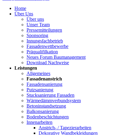
Home
Über Uns
Über uns
Unser Team
Pressemitteilungen
Sponsoring
Innungsfachbetrieb
Fassadenwettbewerbe
Präqualifilkation
Neues Forum Baumanagement
Download Nachweise
Leistungen
Allgemeines
Fassadenanstrich
Fassadensanierung
Putzsanierung
Stucksanierung Fassaden
Wärmedämmverbundsystem
Betoninstandsetzung
Balkonsanierung
Bodenbeschichtungen
Innenarbeiten
Anstrich- / Tapezierarbeiten
Dekorative Wandbekleidungen