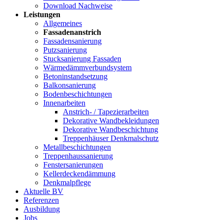
Download Nachweise
Leistungen
Allgemeines
Fassadenanstrich
Fassadensanierung
Putzsanierung
Stucksanierung Fassaden
Wärmedämmverbundsystem
Betoninstandsetzung
Balkonsanierung
Bodenbeschichtungen
Innenarbeiten
Anstrich- / Tapezierarbeiten
Dekorative Wandbekleidungen
Dekorative Wandbeschichtung
Treppenhäuser Denkmalschutz
Metallbeschichtungen
Treppenhaussanierung
Fenstersanierungen
Kellerdeckendämmung
Denkmalpflege
Aktuelle BV
Referenzen
Ausbildung
Jobs