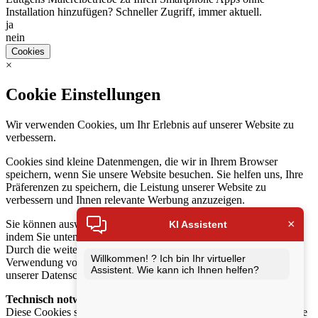
Installation hinzufügen? Schneller Zugriff, immer aktuell.
ja
nein
Cookies
×
Cookie Einstellungen
Wir verwenden Cookies, um Ihr Erlebnis auf unserer Website zu
verbessern.
Cookies sind kleine Datenmengen, die wir in Ihrem Browser
speichern, wenn Sie unsere Website besuchen. Sie helfen uns, Ihre
Präferenzen zu speichern, die Leistung unserer Website zu
verbessern und Ihnen relevante Werbung anzuzeigen.
×
Sie können auswählen, welche Cookies Sie akzeptieren möchten,
KI Assistent
indem Sie unten auf die Schaltfläche „Auswahl anpassen“ klicken.
Durch die weitere Nutzung unserer Website stimmen Sie der
Willkommen! ? Ich bin Ihr virtueller
Verwendung von Cookies zu. Weitere Informationen finden Sie in
Assistent. Wie kann ich Ihnen helfen?
unserer Datenschutzerklärung.
Technisch notwendige Cookies
:
Diese Cookies sind für die Funktion unserer Website und Angebote