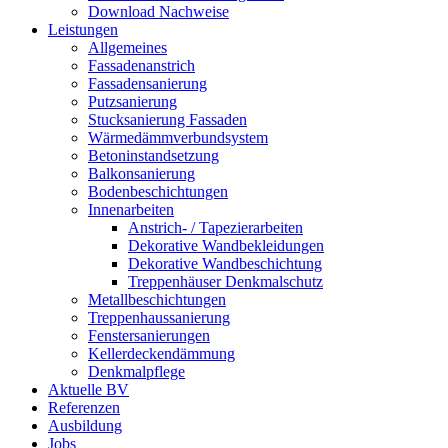
Download Nachweise
Leistungen
Allgemeines
Fassadenanstrich
Fassadensanierung
Putzsanierung
Stucksanierung Fassaden
Wärmedämmverbundsystem
Betoninstandsetzung
Balkonsanierung
Bodenbeschichtungen
Innenarbeiten
Anstrich- / Tapezierarbeiten
Dekorative Wandbekleidungen
Dekorative Wandbeschichtung
Treppenhäuser Denkmalschutz
Metallbeschichtungen
Treppenhaussanierung
Fenstersanierungen
Kellerdeckendämmung
Denkmalpflege
Aktuelle BV
Referenzen
Ausbildung
Jobs