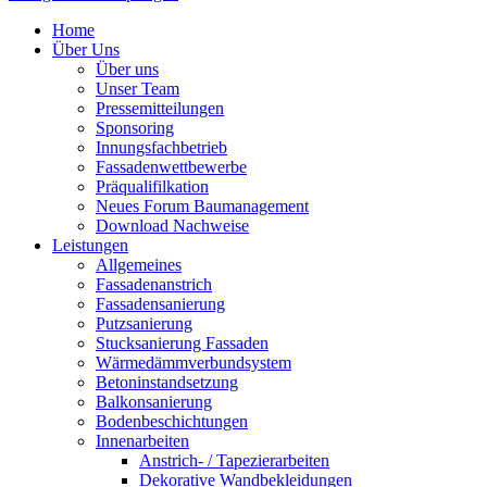
Home
Über Uns
Über uns
Unser Team
Pressemitteilungen
Sponsoring
Innungsfachbetrieb
Fassadenwettbewerbe
Präqualifilkation
Neues Forum Baumanagement
Download Nachweise
Leistungen
Allgemeines
Fassadenanstrich
Fassadensanierung
Putzsanierung
Stucksanierung Fassaden
Wärmedämmverbundsystem
Betoninstandsetzung
Balkonsanierung
Bodenbeschichtungen
Innenarbeiten
Anstrich- / Tapezierarbeiten
Dekorative Wandbekleidungen