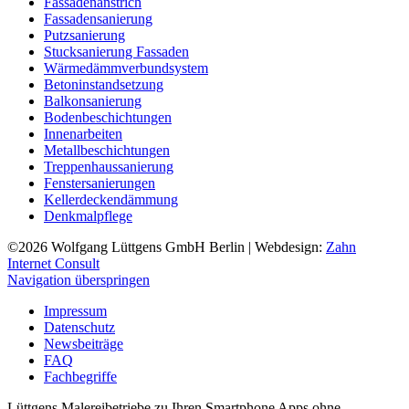
Fassadenanstrich
Fassadensanierung
Putzsanierung
Stucksanierung Fassaden
Wärmedämmverbundsystem
Betoninstandsetzung
Balkonsanierung
Bodenbeschichtungen
Innenarbeiten
Metallbeschichtungen
Treppenhaussanierung
Fenstersanierungen
Kellerdeckendämmung
Denkmalpflege
©2026
Wolfgang Lüttgens GmbH Berlin
| Webdesign:
Zahn
Internet Consult
Navigation überspringen
Impressum
Datenschutz
Newsbeiträge
FAQ
Fachbegriffe
Lüttgens Malereibetriebe zu Ihren Smartphone Apps ohne