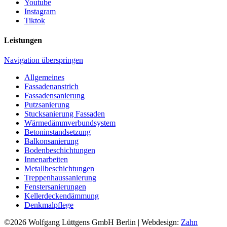
Youtube
Instagram
Tiktok
Leistungen
Navigation überspringen
Allgemeines
Fassadenanstrich
Fassadensanierung
Putzsanierung
Stucksanierung Fassaden
Wärmedämmverbundsystem
Betoninstandsetzung
Balkonsanierung
Bodenbeschichtungen
Innenarbeiten
Metallbeschichtungen
Treppenhaussanierung
Fenstersanierungen
Kellerdeckendämmung
Denkmalpflege
©2026
Wolfgang Lüttgens GmbH Berlin
| Webdesign:
Zahn