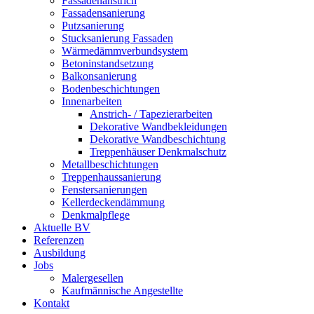
Fassadenanstrich
Fassadensanierung
Putzsanierung
Stucksanierung Fassaden
Wärmedämmverbundsystem
Betoninstandsetzung
Balkonsanierung
Bodenbeschichtungen
Innenarbeiten
Anstrich- / Tapezierarbeiten
Dekorative Wandbekleidungen
Dekorative Wandbeschichtung
Treppenhäuser Denkmalschutz
Metallbeschichtungen
Treppenhaussanierung
Fenstersanierungen
Kellerdeckendämmung
Denkmalpflege
Aktuelle BV
Referenzen
Ausbildung
Jobs
Malergesellen
Kaufmännische Angestellte
Kontakt