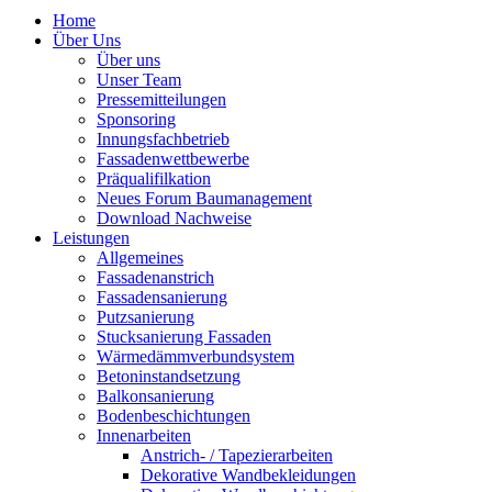
Home
Über Uns
Über uns
Unser Team
Pressemitteilungen
Sponsoring
Innungsfachbetrieb
Fassadenwettbewerbe
Präqualifilkation
Neues Forum Baumanagement
Download Nachweise
Leistungen
Allgemeines
Fassadenanstrich
Fassadensanierung
Putzsanierung
Stucksanierung Fassaden
Wärmedämmverbundsystem
Betoninstandsetzung
Balkonsanierung
Bodenbeschichtungen
Innenarbeiten
Anstrich- / Tapezierarbeiten
Dekorative Wandbekleidungen