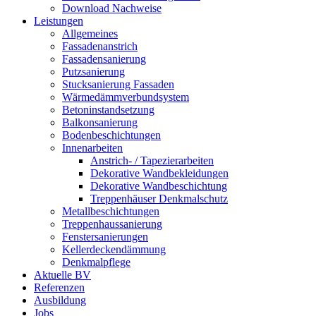
Download Nachweise
Leistungen
Allgemeines
Fassadenanstrich
Fassadensanierung
Putzsanierung
Stucksanierung Fassaden
Wärmedämmverbundsystem
Betoninstandsetzung
Balkonsanierung
Bodenbeschichtungen
Innenarbeiten
Anstrich- / Tapezierarbeiten
Dekorative Wandbekleidungen
Dekorative Wandbeschichtung
Treppenhäuser Denkmalschutz
Metallbeschichtungen
Treppenhaussanierung
Fenstersanierungen
Kellerdeckendämmung
Denkmalpflege
Aktuelle BV
Referenzen
Ausbildung
Jobs