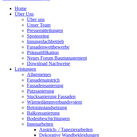
Home
Über Uns
Über uns
Unser Team
Pressemitteilungen
Sponsoring
Innungsfachbetrieb
Fassadenwettbewerbe
Präqualifilkation
Neues Forum Baumanagement
Download Nachweise
Leistungen
Allgemeines
Fassadenanstrich
Fassadensanierung
Putzsanierung
Stucksanierung Fassaden
Wärmedämmverbundsystem
Betoninstandsetzung
Balkonsanierung
Bodenbeschichtungen
Innenarbeiten
Anstrich- / Tapezierarbeiten
Dekorative Wandbekleidungen