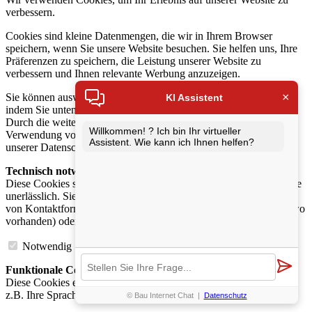
verbessern.
Cookies sind kleine Datenmengen, die wir in Ihrem Browser
speichern, wenn Sie unsere Website besuchen. Sie helfen uns, Ihre
Präferenzen zu speichern, die Leistung unserer Website zu
verbessern und Ihnen relevante Werbung anzuzeigen.
×
Sie können auswählen, welche Cookies Sie akzeptieren möchten,
KI Assistent
indem Sie unten auf die Schaltfläche „Auswahl anpassen“ klicken.
Durch die weitere Nutzung unserer Website stimmen Sie der
Willkommen! ? Ich bin Ihr virtueller
Verwendung von Cookies zu. Weitere Informationen finden Sie in
Assistent. Wie kann ich Ihnen helfen?
unserer Datenschutzerklärung.
Technisch notwendige Cookies
:
Diese Cookies sind für die Funktion unserer Website und Angebote
unerlässlich. Sie ermöglichen beispielsweise die sichere Nutzung
von Kontaktformularen, die Anmeldung in Ihrem Kundenkonto (wo
vorhanden) oder das Ablegen von Artikeln im Warenkorb.
Notwendig
Funktionale Cookies
:
Diese Cookies ermöglichen es uns, Ihre Präferenzen zu speichern,
z.B. Ihre Spracheinstellungen oder die Schriftgrösse.
© Bau Internet Chat
|
Datenschutz