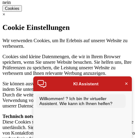
nein
Cookies
×
Cookie Einstellungen
Wir verwenden Cookies, um Ihr Erlebnis auf unserer Website zu
verbessern.
Cookies sind kleine Datenmengen, die wir in Ihrem Browser
speichern, wenn Sie unsere Website besuchen. Sie helfen uns, Ihre
Präferenzen zu speichern, die Leistung unserer Website zu
verbessern und Ihnen relevante Werbung anzuzeigen.
×
Sie können auswählen, welche Cookies Sie akzeptieren möchten,
KI Assistent
indem Sie unten auf die Schaltfläche „Auswahl anpassen“ klicken.
Durch die weitere Nutzung unserer Website stimmen Sie der
Willkommen! ? Ich bin Ihr virtueller
Verwendung von Cookies zu. Weitere Informationen finden Sie in
Assistent. Wie kann ich Ihnen helfen?
unserer Datenschutzerklärung.
Technisch notwendige Cookies
:
Diese Cookies sind für die Funktion unserer Website und Angebote
unerlässlich. Sie ermöglichen beispielsweise die sichere Nutzung
von Kontaktformularen, die Anmeldung in Ihrem Kundenkonto (wo