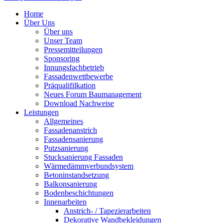
Home
Über Uns
Über uns
Unser Team
Pressemitteilungen
Sponsoring
Innungsfachbetrieb
Fassadenwettbewerbe
Präqualifilkation
Neues Forum Baumanagement
Download Nachweise
Leistungen
Allgemeines
Fassadenanstrich
Fassadensanierung
Putzsanierung
Stucksanierung Fassaden
Wärmedämmverbundsystem
Betoninstandsetzung
Balkonsanierung
Bodenbeschichtungen
Innenarbeiten
Anstrich- / Tapezierarbeiten
Dekorative Wandbekleidungen