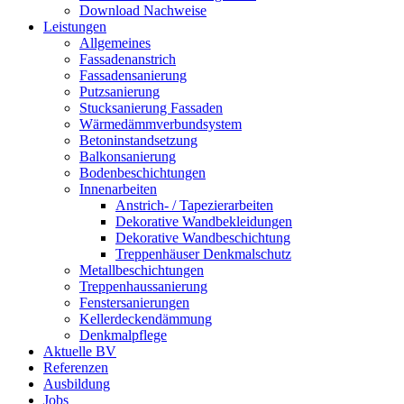
Download Nachweise
Leistungen
Allgemeines
Fassadenanstrich
Fassadensanierung
Putzsanierung
Stucksanierung Fassaden
Wärmedämmverbundsystem
Betoninstandsetzung
Balkonsanierung
Bodenbeschichtungen
Innenarbeiten
Anstrich- / Tapezierarbeiten
Dekorative Wandbekleidungen
Dekorative Wandbeschichtung
Treppenhäuser Denkmalschutz
Metallbeschichtungen
Treppenhaussanierung
Fenstersanierungen
Kellerdeckendämmung
Denkmalpflege
Aktuelle BV
Referenzen
Ausbildung
Jobs