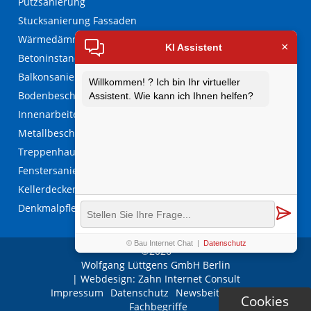
Putzsanierung
Stucksanierung Fassaden
Wärmedämmverbundsystem
×
KI Assistent
Betoninstandsetzung
Balkonsanierung
Willkommen! ? Ich bin Ihr virtueller
Bodenbeschichtungen
Assistent. Wie kann ich Ihnen helfen?
Innenarbeiten
Metallbeschichtungen
Treppenhaussanierung
Fenstersanierungen
Kellerdeckendämmung
Denkmalpflege
© Bau Internet Chat
|
Datenschutz
©2026
Wolfgang Lüttgens GmbH Berlin
| Webdesign:
Zahn Internet Consult
Navigation
Impressum
Datenschutz
Newsbeiträge
FAQ
Cookies
überspringen
Fachbegriffe