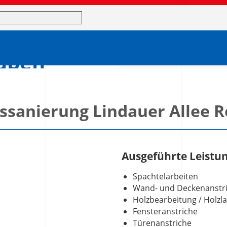
begriffe
aben
toninstandsetzung,
Innenbereich.
sanierung Lindauer Allee R
Ausgeführte Leistu
Spachtelarbeiten
Wand- und Deckenanstr
Holzbearbeitung / Holzl
Fensteranstriche
Türenanstriche