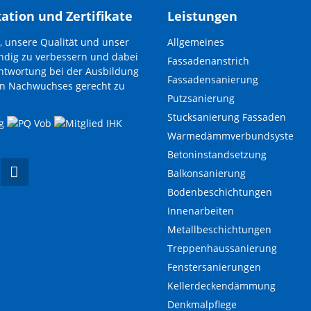
kation und Zertifikate
Leistungen
Navigation
, unsere Qualität und unser
Allgemeines
überspringen
dig zu verbessern und dabei
Fassadenanstrich
ntwortung bei der Ausbildung
Fassadensanierung
en Nachwuchses gerecht zu
Putzsanierung
Stucksanierung Fassaden
Wärmedämmverbundsystem
Betoninstandsetzung
Balkonsanierung
Bodenbeschichtungen
Innenarbeiten
Metallbeschichtungen
Treppenhaussanierung
Fenstersanierungen
Kellerdeckendämmung
Denkmalpflege