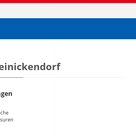
einickendorf
ngen
iche
asuren