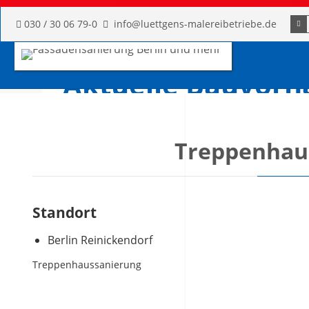
Such
030 / 30 06 79-0
info@luettgens-malereibetriebe.de
Aktuelle Bauvorh
Spezialist in Fassadensanierung, Fassadenbeschichtung, Be
Wärmedämmverbundsysteme, und alle Malerleistungen im 
Treppenhaus
Standort
Berlin Reinickendorf
Treppenhaussanierung