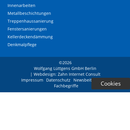
Innenarbeiten
Metallbeschichtungen
Treppenhaussanierung
Fenstersanierungen
Kellerdeckendämmung
Denkmalpflege
©2026
Wolfgang Lüttgens GmbH Berlin
| Webdesign:
Zahn Internet Consult
Navigation
Impressum
Datenschutz
Newsbeiträge
FAQ
Cookies
überspringen
Fachbegriffe
Willkommen! ? Ich bin Ihr virtueller Assistent.
KI
Wie kann ich Ihnen helfen?
Assistent
×
© Bau Internet Chat
|
Datenschutz