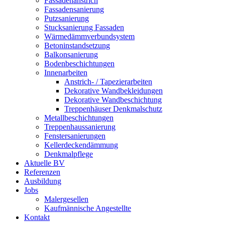
Fassadenanstrich
Fassadensanierung
Putzsanierung
Stucksanierung Fassaden
Wärmedämmverbundsystem
Betoninstandsetzung
Balkonsanierung
Bodenbeschichtungen
Innenarbeiten
Anstrich- / Tapezierarbeiten
Dekorative Wandbekleidungen
Dekorative Wandbeschichtung
Treppenhäuser Denkmalschutz
Metallbeschichtungen
Treppenhaussanierung
Fenstersanierungen
Kellerdeckendämmung
Denkmalpflege
Aktuelle BV
Referenzen
Ausbildung
Jobs
Malergesellen
Kaufmännische Angestellte
Kontakt