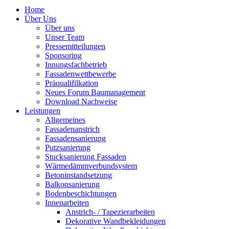
Home
Über Uns
Über uns
Unser Team
Pressemitteilungen
Sponsoring
Innungsfachbetrieb
Fassadenwettbewerbe
Präqualifilkation
Neues Forum Baumanagement
Download Nachweise
Leistungen
Allgemeines
Fassadenanstrich
Fassadensanierung
Putzsanierung
Stucksanierung Fassaden
Wärmedämmverbundsystem
Betoninstandsetzung
Balkonsanierung
Bodenbeschichtungen
Innenarbeiten
Anstrich- / Tapezierarbeiten
Dekorative Wandbekleidungen