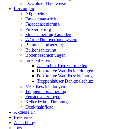
Download Nachweise
Leistungen
Allgemeines
Fassadenanstrich
Fassadensanierung
Putzsanierung
Stucksanierung Fassaden
Wärmedämmverbundsystem
Betoninstandsetzung
Balkonsanierung
Bodenbeschichtungen
Innenarbeiten
Anstrich- / Tapezierarbeiten
Dekorative Wandbekleidungen
Dekorative Wandbeschichtung
Treppenhäuser Denkmalschutz
Metallbeschichtungen
Treppenhaussanierung
Fenstersanierungen
Kellerdeckendämmung
Denkmalpflege
Aktuelle BV
Referenzen
Ausbildung
Jobs