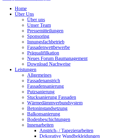
Home
Über Uns
Über uns
Unser Team
Pressemitteilungen
Sponsoring
Innungsfachbetrieb
Fassadenwettbewerbe
Präqualifilkation
Neues Forum Baumanagement
Download Nachweise
Leistungen
Allgemeines
Fassadenanstrich
Fassadensanierung
Putzsanierung
Stucksanierung Fassaden
Wärmedämmverbundsystem
Betoninstandsetzung
Balkonsanierung
Bodenbeschichtungen
Innenarbeiten
Anstrich- / Tapezierarbeiten
Dekorative Wandbekleidungen