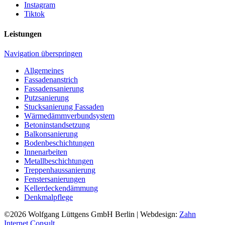
Instagram
Tiktok
Leistungen
Navigation überspringen
Allgemeines
Fassadenanstrich
Fassadensanierung
Putzsanierung
Stucksanierung Fassaden
Wärmedämmverbundsystem
Betoninstandsetzung
Balkonsanierung
Bodenbeschichtungen
Innenarbeiten
Metallbeschichtungen
Treppenhaussanierung
Fenstersanierungen
Kellerdeckendämmung
Denkmalpflege
©2026
Wolfgang Lüttgens GmbH Berlin
| Webdesign:
Zahn
Internet Consult