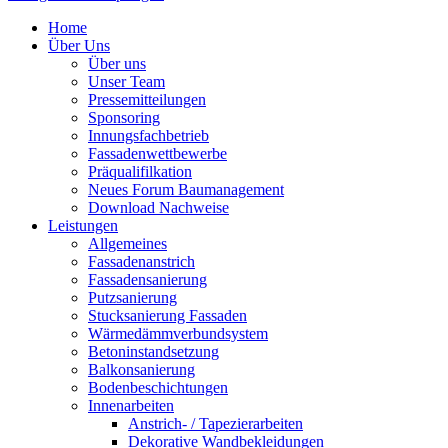
Home
Über Uns
Über uns
Unser Team
Pressemitteilungen
Sponsoring
Innungsfachbetrieb
Fassadenwettbewerbe
Präqualifilkation
Neues Forum Baumanagement
Download Nachweise
Leistungen
Allgemeines
Fassadenanstrich
Fassadensanierung
Putzsanierung
Stucksanierung Fassaden
Wärmedämmverbundsystem
Betoninstandsetzung
Balkonsanierung
Bodenbeschichtungen
Innenarbeiten
Anstrich- / Tapezierarbeiten
Dekorative Wandbekleidungen