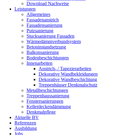
Download Nachweise
Leistungen
Allgemeines
Fassadenanstrich
Fassadensanierung
Putzsanierung
Stucksanierung Fassaden
Wärmedämmverbundsystem
Betoninstandsetzung
Balkonsanierung
Bodenbeschichtungen
Innenarbeiten
Anstrich- / Tapezierarbeiten
Dekorative Wandbekleidungen
Dekorative Wandbeschichtung
Treppenhäuser Denkmalschutz
Metallbeschichtungen
Treppenhaussanierung
Fenstersanierungen
Kellerdeckendämmung
Denkmalpflege
Aktuelle BV
Referenzen
Ausbildung
Jobs