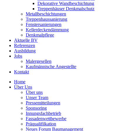
Dekorative Wandbeschichtung
Treppenhäuser Denkmalschutz
Metallbeschichtungen
Treppenhaussanierung
Fenstersanierungen
Kellerdeckendämmung
Denkmalpflege
Aktuelle BV
Referenzen
Ausbildung
Jobs
Malergesellen
Kaufmännische Angestellte
Kontakt
Home
Über Uns
Über uns
Unser Team
Pressemitteilungen
Sponsoring
Innungsfachbetrieb
Fassadenwettbewerbe
Präqualifilkation
Neues Forum Baumanagement