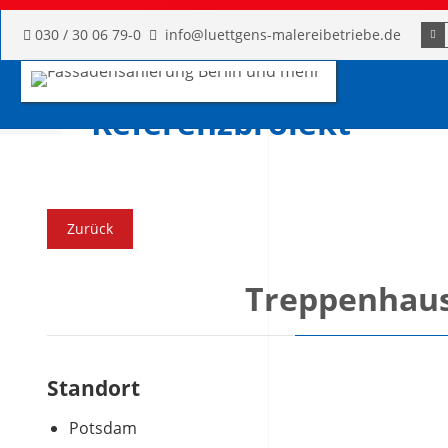
Such
030 / 30 06 79-0
info@luettgens-malereibetriebe.de
Referenzprojekt
Spezialist in Fassadensanierung, Fassadenbeschichtung, Be
Wärmedämmverbundsysteme, und alle Malerleistungen im 
Zurück
Treppenhaus
Standort
Potsdam