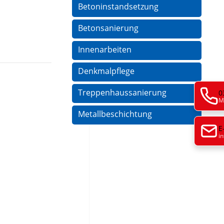
Betoninstandsetzung
Betonsanierung
Innenarbeiten
Denkmalpflege
Treppenhaussanierung
0
M
Metallbeschichtung
E
i