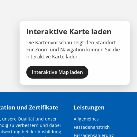
Interaktive Karte laden
Die Kartenvorschau zeigt den Standort.
Für Zoom und Navigation können Sie die
interaktive Karte laden.
Interaktive Map laden
kation und Zertifikate
Leistungen
Navigation
, unsere Qualität und unser
Allgemeines
überspringen
dig zu verbessern und dabei
Fassadenanstrich
ntwortung bei der Ausbildung
Fassadensanierung