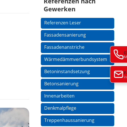
Referenzen nach
Gewerken
Navigation
Referenzen Leser
überspringen
Fassadensanierung
Fassadenanstriche
0
M
Wärmedämmverbundsystem
Betoninstandsetzung
E
i
Betonsanierung
Innenarbeiten
Denkmalpflege
Treppenhaussanierung