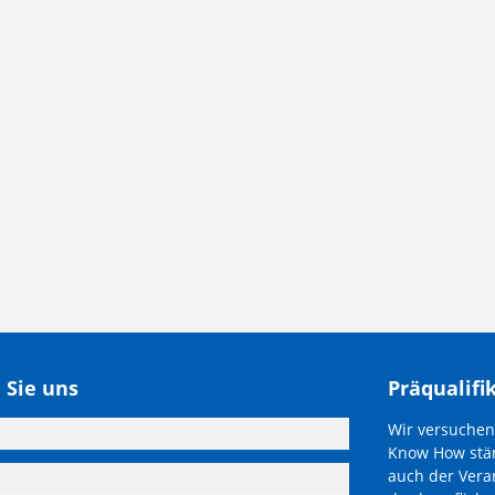
 Sie uns
Präqualifi
Wir versuchen
Know How stän
auch der Vera